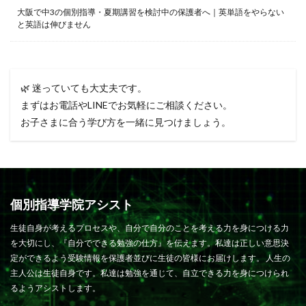
大阪で中3の個別指導・夏期講習を検討中の保護者へ｜英単語をやらない
と英語は伸びません
🌿 迷っていても大丈夫です。
まずはお電話やLINEでお気軽にご相談ください。
お子さまに合う学び方を一緒に見つけましょう。
個別指導学院アシスト
生徒自身が考えるプロセスや、自分で自分のことを考える力を身につける力
を大切にし、『自分でできる勉強の仕方』を伝えます。私達は正しい意思決
定ができるよう受験情報を保護者並びに生徒の皆様にお届けします。 人生の
主人公は生徒自身です。私達は勉強を通じて、自立できる力を身につけられ
るようアシストします。