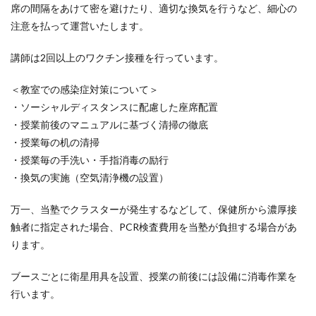
席の間隔をあけて密を避けたり、適切な換気を行うなど、細心の
注意を払って運営いたします。
講師は2回以上のワクチン接種を行っています。
＜教室での感染症対策について＞
・ソーシャルディスタンスに配慮した座席配置
・授業前後のマニュアルに基づく清掃の徹底
・授業毎の机の清掃
・授業毎の手洗い・手指消毒の励行
・換気の実施（空気清浄機の設置）
万一、当塾でクラスターが発生するなどして、保健所から濃厚接
触者に指定された場合、PCR検査費用を当塾が負担する場合があ
ります。
ブースごとに衛星用具を設置、授業の前後には設備に消毒作業を
行います。