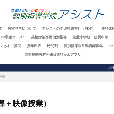
業
教室見学について
アシストの学習指導方針（PDF）
無料体
 中学生コース
英検対策専用個別指導
信愛小学校・信愛中学
くあるご質問
授業料表
時間割
個別指導非常勤講師募集
In
一貫校コース
ト対策
スト
ト対策
ト対策
自習補助教材A-dic(無料webアプリ）
小中高の個別指導と
授業）
導＋映像授業）