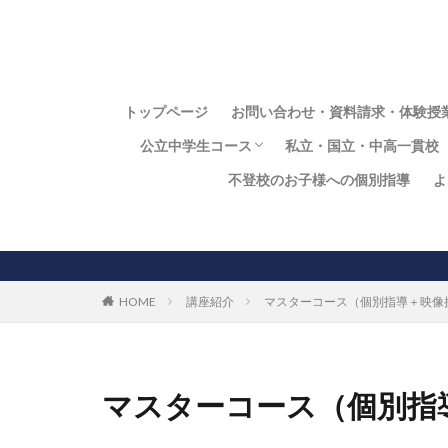
トップページ
お問い合わせ・資料請求・体験授
公立中学生コース
私立・国立・中高一貫校
不登校のお子様への個別指導
よ
中学生向個別指導コース
私立・国立中学・中高
常翔学園中の定期テス
同志社香里中の定期テ
開明中学校の定期テス
大阪国際中の定期テス
HOME
講座紹介
マスターコース（個別指導＋映像
マスターコース（個別指