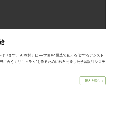
始
を作ります。 AI教材ナビ ― 学習を“構造で見える化”するアシスト
本当に合うカリキュラム”を作るために独自開発した学習設計システ
]
続きを読む