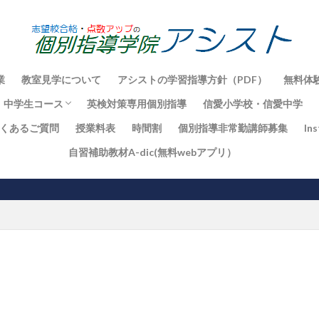
業
教室見学について
アシストの学習指導方針（PDF）
無料体
 中学生コース
英検対策専用個別指導
信愛小学校・信愛中学
くあるご質問
授業料表
時間割
個別指導非常勤講師募集
In
一貫校コース
ト対策
スト
ト対策
ト対策
自習補助教材A-dic(無料webアプリ）
小中高