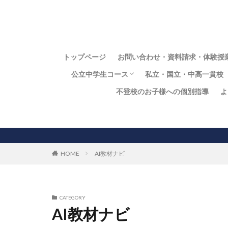
トップページ
お問い合わせ・資料請求・体験授
公立中学生コース
私立・国立・中高一貫校
不登校のお子様への個別指導
よ
中学生向個別指導コース
私立・国立中学・中高
常翔学園中の定期テス
同志社香里中の定期テ
開明中学校の定期テス
大阪国際中の定期テス
HOME
AI教材ナビ
CATEGORY
AI教材ナビ