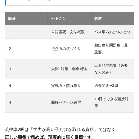
順番
やること
教材
１
単語基礎・文法概観
パス単 / ひとつひとつ
頻出度別問題集（最
２
得点力の核づくり
重要）
出る順問題集（必要
３
大問1対策＋弱点補強
な人のみ）
４
実戦力・慣れ作り
過去問 2〜3周
10日でできる面接対
４
面接パターン練習
策
英検準2級は「学力が高い子だけが取れる資格」ではなく、
正しい順番で積めば、現実的に届く目標
です。