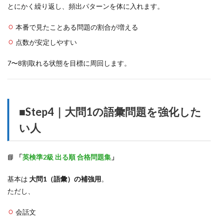
とにかく繰り返し、頻出パターンを体に入れます。
本番で見たことある問題の割合が増える
点数が安定しやすい
7〜8割取れる状態を目標に周回します。
■Step4｜大問1の語彙問題を強化した
い人
📘
「
英検準2級 出る順 合格問題集
」
基本は
大問1（語彙）の補強用
。
ただし、
会話文