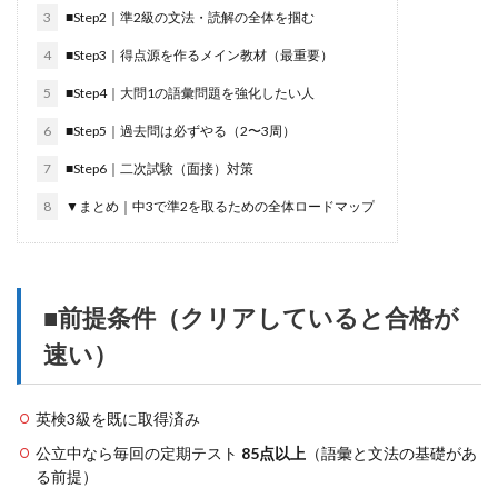
3
■Step2｜準2級の文法・読解の全体を掴む
4
■Step3｜得点源を作るメイン教材（最重要）
5
■Step4｜大問1の語彙問題を強化したい人
6
■Step5｜過去問は必ずやる（2〜3周）
7
■Step6｜二次試験（面接）対策
8
▼まとめ｜中3で準2を取るための全体ロードマップ
■前提条件（クリアしていると合格が
速い）
英検3級を既に取得済み
公立中なら毎回の定期テスト
85点以上
（語彙と文法の基礎があ
る前提）