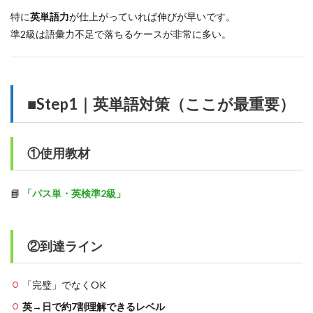
特に
英単語力
が仕上がっていれば伸びが早いです。
準2級は語彙力不足で落ちるケースが非常に多い。
■Step1｜英単語対策（ここが最重要）
①使用教材
📘
「パス単・英検準2級」
②到達ライン
「完璧」でなくOK
英→日で約7割理解できるレベル