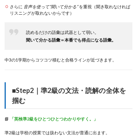
さらに
音声を使って“聞いて分かる”
を重視（聞き取れなければ
リスニングが取れないからです）
読めるだけの語彙は武器として弱い。
聞いて分かる語彙＝本番でも得点になる語彙。
中3の1学期からコツコツ積むと合格ラインが近づきます。
■Step2｜準2級の文法・読解の全体を
掴む
📘
「英検準2級をひとつひとつわかりやすく。」
準2級は学校の授業では扱わない文法が普通に出ます。