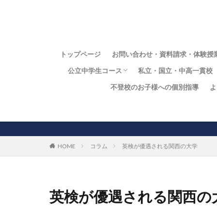
トップページ
お問い合わせ・資料請求・体験授
公立中学生コース
私立・国立・中高一貫校
不登校のお子様への個別指導
よ
中学生向個別指導コース
私立・国立中学・中高
常翔学園中の定期テス
同志社香里中の定期テ
開明中学校の定期テス
大阪国際中の定期テス
HOME
コラム
英検が優遇される関西の大学
英検が優遇される関西の