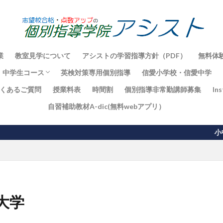
業
教室見学について
アシストの学習指導方針（PDF）
無料体
 中学生コース
英検対策専用個別指導
信愛小学校・信愛中学
くあるご質問
授業料表
時間割
個別指導非常勤講師募集
In
一貫校コース
ト対策
スト
ト対策
ト対策
自習補助教材A-dic(無料webアプリ）
小中高の個別指導
大学